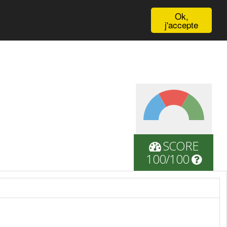
English
Ok,
j'accepte
SCORE
100/100