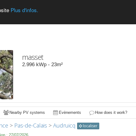
bsite
Plus d'infos.
masset
2.996
kWp -
23
m²
Nearby PV systems
Evènements
How does it work?
nce
>
Pas-de-Calais
>
Audruicq
localiser
ion :
27/07/2026