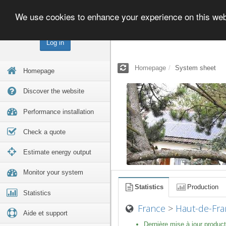
We use cookies to enhance your experience on this we
Log in
Homepage
System sheet
Homepage
Discover the website
Performance installation
Check a quote
Estimate energy output
Monitor your system
Statistics
Production
Statistics
France
>
Haut-de-Fra
Aide et support
Dernière mise à jour product