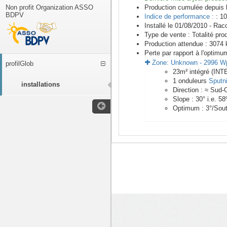
Non profit Organization ASSO
Production cumulée depuis 
BDPV
Indice de performance :
: 10
Installé le 01/08/2010 -
Racc
Type de vente :
Totalité pro
Production attendue :
3074
k
Perte par rapport à l'optimu
Zone:
Unknown
-
2996
W
profilGlob
23
m²
intégré (IN
1
onduleurs
Sputn
installations
Direction :
≈ Sud-
Slope :
30
° i.e.
58
Optimum :
3
°/Sou
<