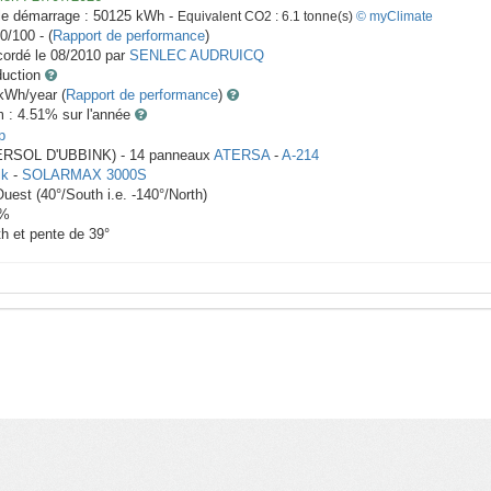
le démarrage :
50125
kWh -
Equivalent CO2 :
6.1
tonne(s)
© myClimate
0/100 - (
Rapport de performance
)
ordé le
08/2010
par
SENLEC AUDRUICQ
duction
Wh/year (
Rapport de performance
)
m : 4.51
% sur l'année
p
TERSOL D'UBBINK) -
14
panneaux
ATERSA
-
A-214
ik
-
SOLARMAX 3000S
Ouest
(
40
°/South i.e.
-140
°/North)
%
th et pente de
39
°