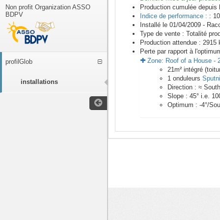
Non profit Organization ASSO
Production cumulée depuis 
BDPV
Indice de performance :
: 10
Installé le 01/04/2009 -
Racc
Type de vente :
Totalité pro
Production attendue :
2915
k
Perte par rapport à l'optimu
Zone:
Roof of a House
-
profilGlob
21
m²
intégré (toitu
1
onduleurs
Sputn
installations
Direction :
≈ Sout
Slope :
45
° i.e.
10
Optimum :
-4
°/Sou
<