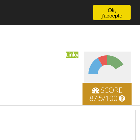
English
Ok,
j'accepte
SCORE
87.5/100