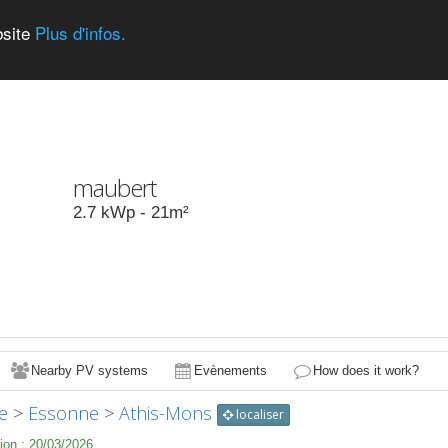
bsite
Plus d'infos.
maubert
2.7
kWp -
21
m²
Nearby PV systems
Evènements
How does it work?
e
>
Essonne
>
Athis-Mons
localiser
ion :
20/03/2026