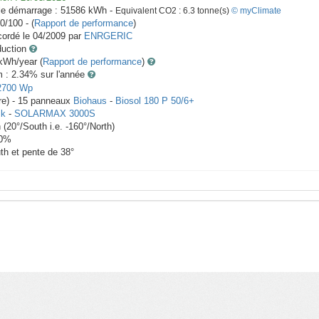
le démarrage :
51586
kWh -
Equivalent CO2 :
6.3
tonne(s)
© myClimate
0/100 - (
Rapport de performance
)
ordé le
04/2009
par
ENRGERIC
duction
Wh/year (
Rapport de performance
)
m : 2.34
% sur l'année
2700
Wp
re) -
15
panneaux
Biohaus
-
Biosol 180 P 50/6+
ik
-
SOLARMAX 3000S
h
(
20
°/South i.e.
-160
°/North)
0
%
th et pente de
38
°