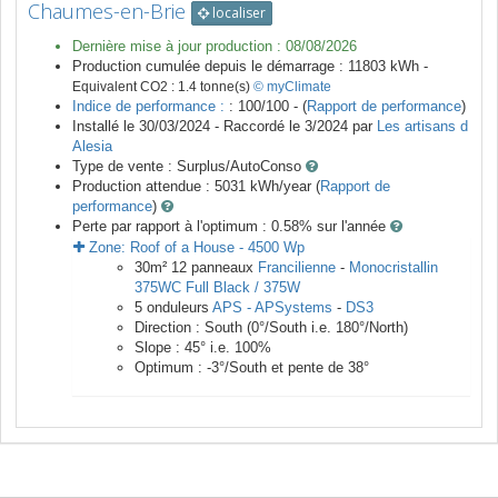
Chaumes-en-Brie
localiser
Dernière mise à jour production :
08/08/2026
Production cumulée depuis le démarrage :
11803
kWh -
Equivalent CO2 :
1.4
tonne(s)
© myClimate
Indice de performance :
: 100/100 - (
Rapport de performance
)
Installé le 30/03/2024 -
Raccordé le
3/2024
par
Les artisans d
Alesia
Type de vente :
Surplus/AutoConso
Production attendue :
5031
kWh/year (
Rapport de
performance
)
Perte par rapport à l'optimum : 0.58
% sur l'année
Zone:
Roof of a House
-
4500
Wp
30
m²
12
panneaux
Francilienne
-
Monocristallin
375WC Full Black / 375W
5
onduleurs
APS - APSystems
-
DS3
Direction :
South
(
0
°/South i.e.
180
°/North)
Slope :
45
° i.e.
100
%
Optimum :
-3
°/South et pente de
38
°