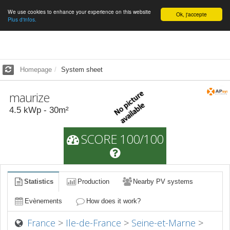
We use cookies to enhance your experience on this website
English
Ok, j'accepte
Plus d'infos.
Homepage
System sheet
maurize
4.5
kWp -
30
m²
SCORE 100/100
Statistics
Production
Nearby PV systems
Evènements
How does it work?
France
>
Ile-de-France
>
Seine-et-Marne
>