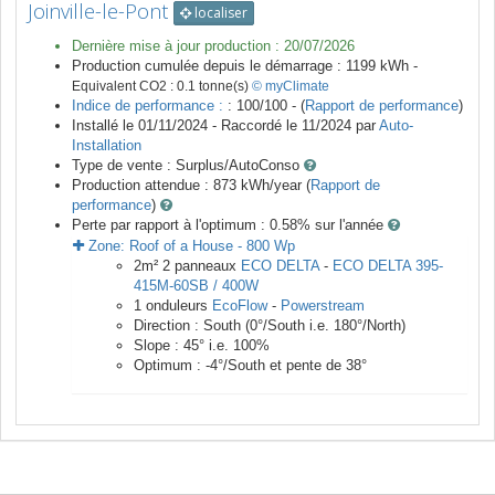
Joinville-le-Pont
localiser
Dernière mise à jour production :
20/07/2026
Production cumulée depuis le démarrage :
1199
kWh -
Equivalent CO2 :
0.1
tonne(s)
© myClimate
Indice de performance :
: 100/100 - (
Rapport de performance
)
Installé le 01/11/2024 -
Raccordé le
11/2024
par
Auto-
Installation
Type de vente :
Surplus/AutoConso
Production attendue :
873
kWh/year (
Rapport de
performance
)
Perte par rapport à l'optimum : 0.58
% sur l'année
Zone:
Roof of a House
-
800
Wp
2
m²
2
panneaux
ECO DELTA
-
ECO DELTA 395-
415M-60SB / 400W
1
onduleurs
EcoFlow
-
Powerstream
Direction :
South
(
0
°/South i.e.
180
°/North)
Slope :
45
° i.e.
100
%
Optimum :
-4
°/South et pente de
38
°