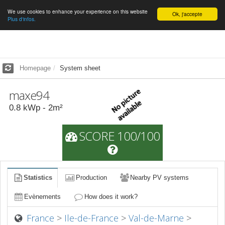
We use cookies to enhance your experience on this website
English
Ok, j'accepte
Plus d'infos.
Homepage
System sheet
maxe94
0.8
kWp -
2
m²
SCORE 100/100
Statistics
Production
Nearby PV systems
Evènements
How does it work?
France
>
Ile-de-France
>
Val-de-Marne
>