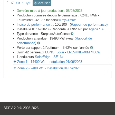
Châtonnaye
localiser
Dernière mise à jour production :
05/08/2026
Production cumulée depuis le démarrage :
62415
kWh -
Equivalent CO2 :
7.6
tonne(s)
© myClimate
Indice de performance :
: 100/100 - (
Rapport de performance
)
Installé le 01/09/2023 -
Raccordé le
09/2023
par
Agena SA
Type de vente :
Surplus/AutoConso
Production attendue :
19498
kWh/year (
Rapport de
performance
)
Perte par rapport à l'optimum : 3.62
% sur l'année
82
m²
42
panneaux
LONGI Solar
-
LR554HIH-40M /400W
1
onduleurs
SolarEdge
-
SE16k
Zone 1 - 14400 Wc - Installation 01/09/2023
Zone 2 - 2400 Wc - Installation 01/09/2023
<
BDPV 2.0
© 2008-2026