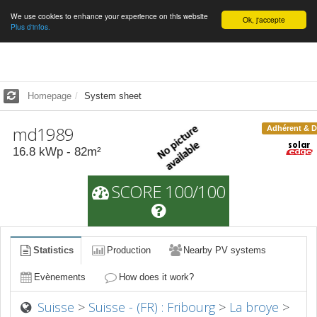
We use cookies to enhance your experience on this website
English
Ok, j'accepte
Plus d'infos.
Homepage
System sheet
md1989
Adhérent & 
16.8
kWp -
82
m²
SCORE 100/100
Statistics
Production
Nearby PV systems
Evènements
How does it work?
Suisse
>
Suisse - (FR) : Fribourg
>
La broye
>