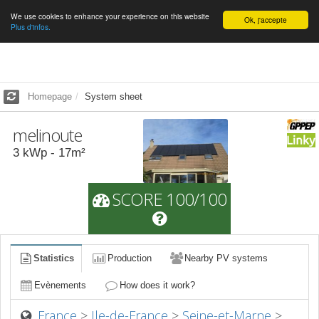
We use cookies to enhance your experience on this website
English
Ok, j'accepte
Plus d'infos.
Homepage
System sheet
melinoute
3
kWp -
17
m²
SCORE 100/100
Statistics
Production
Nearby PV systems
Evènements
How does it work?
France
>
Ile-de-France
>
Seine-et-Marne
>