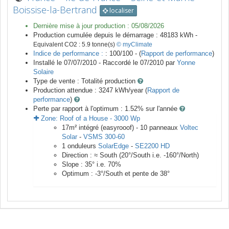
Boissise-la-Bertrand
localiser
Dernière mise à jour production :
05/08/2026
Production cumulée depuis le démarrage :
48183
kWh -
Equivalent CO2 :
5.9
tonne(s)
© myClimate
Indice de performance :
: 100/100 - (
Rapport de performance
)
Installé le 07/07/2010 -
Raccordé le
07/2010
par
Yonne
Solaire
Type de vente :
Totalité production
Production attendue :
3247
kWh/year (
Rapport de
performance
)
Perte par rapport à l'optimum : 1.52
% sur l'année
Zone:
Roof of a House
-
3000
Wp
17
m²
intégré (easyrooof) -
10
panneaux
Voltec
Solar
-
VSMS 300-60
1
onduleurs
SolarEdge
-
SE2200 HD
Direction :
≈ South
(
20
°/South i.e.
-160
°/North)
Slope :
35
° i.e.
70
%
Optimum :
-3
°/South et pente de
38
°