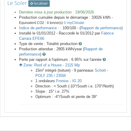
Le Soler
localiser
Dernière mise à jour production :
19/06/2026
Production cumulée depuis le démarrage :
33026
kWh -
Equivalent CO2 :
4
tonne(s)
© myClimate
Indice de performance :
: 100/100 - (
Rapport de performance
)
Installé le 01/01/2012 -
Raccordé le
01/2012
par
Fabrice
Carrara EFE66
Type de vente :
Totalité production
Production attendue :
2805
kWh/year (
Rapport de
performance
)
Perte par rapport à l'optimum : 6.95
% sur l'année
Zone:
Roof of a House
-
2115
Wp
15
m²
intégré (toiture) -
9
panneaux
Schott
-
POLY 235 / 235W
1
onduleurs
Fronius
-
IG 20
Direction :
≈ South
(
-10
°/South i.e.
170
°/North)
Slope :
15
° i.e.
27
%
Optimum :
-4
°/South et pente de
39
°