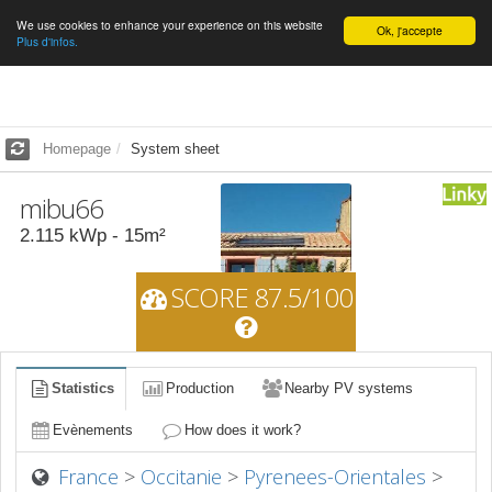
We use cookies to enhance your experience on this website
English
Ok, j'accepte
Plus d'infos.
Homepage
System sheet
mibu66
2.115
kWp -
15
m²
SCORE 87.5/100
Statistics
Production
Nearby PV systems
Evènements
How does it work?
France
>
Occitanie
>
Pyrenees-Orientales
>