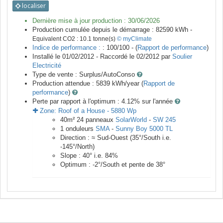
localiser
Dernière mise à jour production :
30/06/2026
Production cumulée depuis le démarrage :
82590
kWh -
Equivalent CO2 :
10.1
tonne(s)
© myClimate
Indice de performance :
: 100/100 - (
Rapport de performance
)
Installé le 01/02/2012 -
Raccordé le
02/2012
par
Soulier
Electricité
Type de vente :
Surplus/AutoConso
Production attendue :
5839
kWh/year (
Rapport de
performance
)
Perte par rapport à l'optimum : 4.12
% sur l'année
Zone:
Roof of a House
-
5880
Wp
40
m²
24
panneaux
SolarWorld
-
SW 245
1
onduleurs
SMA
-
Sunny Boy 5000 TL
Direction :
≈ Sud-Ouest
(
35
°/South i.e.
-145
°/North)
Slope :
40
° i.e.
84
%
Optimum :
-2
°/South et pente de
38
°