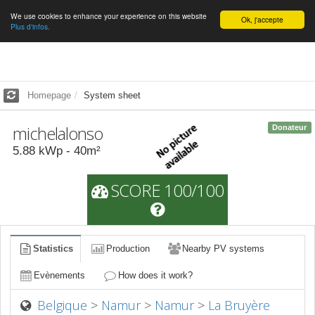
We use cookies to enhance your experience on this website
English
Ok, j'accepte
Plus d'infos.
Homepage
System sheet
michelalonso
Donateur
5.88
kWp -
40
m²
SCORE 100/100
Statistics
Production
Nearby PV systems
Evènements
How does it work?
Belgique
>
Namur
>
Namur
>
La Bruyère