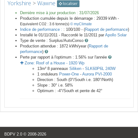
Yorkshire
>
Wawne
localiser
Dernière mise à jour production :
31/07/2026
Production cumulée depuis le démarrage :
29339
kWh -
Equivalent CO2 :
3.6
tonne(s)
© myClimate
Indice de performance :
: 100/100 - (
Rapport de performance
)
Installé le 01/11/2011 -
Raccordé le
11/2011
par
Apollo Solar
Type de vente :
Surplus/AutoConso
Production attendue :
1872
kWh/year (
Rapport de
performance
)
Perte par rapport à l'optimum : 1.56
% sur l'année
Zone:
Roof of a House
-
1920
Wp
13
m²
8
panneaux
Siliken
-
SLK60P6L 240W
1
onduleurs
Power-One
-
Aurora PVI-2000
Direction :
South
(
0
°/South i.e.
180
°/North)
Slope :
30
° i.e.
58
%
Optimum :
-4
°/South et pente de
42
°
BDPV 2.0
© 2008-2026