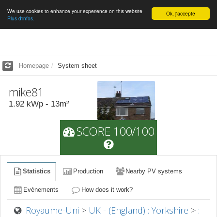
We use cookies to enhance your experience on this website
English
Ok, j'accepte
Plus d'infos.
Homepage
System sheet
mike81
1.92
kWp -
13
m²
SCORE 100/100
Statistics
Production
Nearby PV systems
Evènements
How does it work?
Royaume-Uni
>
UK - (England) : Yorkshire
>
: