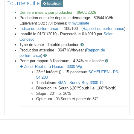
Tournefeuille
localiser
Dernière mise à jour production :
06/08/2026
Production cumulée depuis le démarrage :
60544
kWh -
Equivalent CO2 :
7.4
tonne(s)
© myClimate
Indice de performance :
: 100/100 - (
Rapport de performance
)
Installé le 01/01/2010 -
Raccordé le
01/2010
par
Solar
Concept
Type de vente :
Totalité production
Production attendue :
3647
kWh/year (
Rapport de
performance
)
Perte par rapport à l'optimum : 4.34
% sur l'année
Zone:
Roof of a House
-
3000
Wp
23
m²
intégré () -
15
panneaux
SCHEUTEN
-
P6-
54 200
1
onduleurs
SMA
-
Sunny Boy 3300 TL
Direction :
≈ South
(
-20
°/South i.e.
160
°/North)
Slope :
20
° i.e.
36
%
Optimum :
0
°/South et pente de
37
°