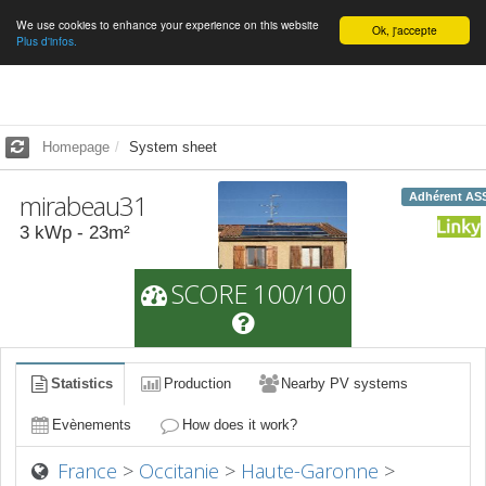
We use cookies to enhance your experience on this website
English
Ok, j'accepte
Plus d'infos.
Homepage
System sheet
mirabeau31
Adhérent AS
3
kWp -
23
m²
SCORE 100/100
Statistics
Production
Nearby PV systems
Evènements
How does it work?
France
>
Occitanie
>
Haute-Garonne
>