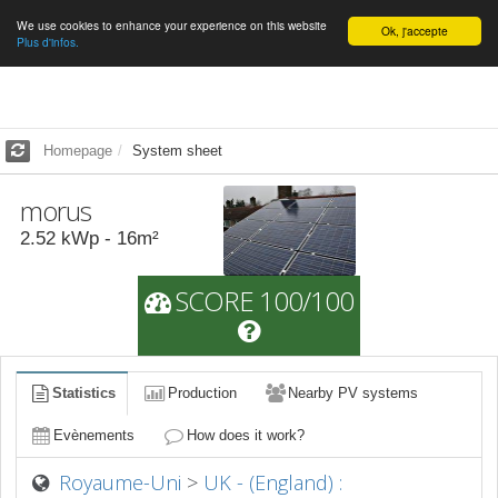
We use cookies to enhance your experience on this website
English
Ok, j'accepte
Plus d'infos.
Homepage
System sheet
morus
2.52
kWp -
16
m²
SCORE 100/100
Statistics
Production
Nearby PV systems
Evènements
How does it work?
Royaume-Uni
>
UK - (England) :