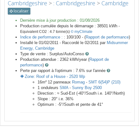
Cambridgeshire
>
: Cambridgeshire
>
Cambridge
localiser
Dernière mise à jour production :
01/08/2026
Production cumulée depuis le démarrage :
38501
kWh -
Equivalent CO2 :
4.7
tonne(s)
© myClimate
Indice de performance :
: 100/100 - (
Rapport de performance
)
Installé le 01/02/2011 -
Raccordé le
02/2011
par
Midsummer
Energy, Cambridge
Type de vente :
Surplus/AutoConso
Production attendue :
2362
kWh/year (
Rapport de
performance
)
Perte par rapport à l'optimum : 7.6
% sur l'année
Zone:
Roof of a House
-
2520
Wp
16
m²
12
panneaux
Romag
-
SMT 6(54)P (210)
1
onduleurs
SMA
-
Sunny Boy 2500
Direction :
≈ Sud-Est
(
-40
°/South i.e.
140
°/North)
Slope :
20
° i.e.
36
%
Optimum :
-5
°/South et pente de
41
°