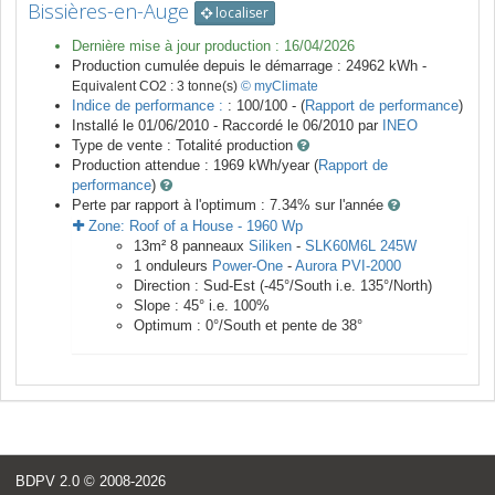
Bissières-en-Auge
localiser
Dernière mise à jour production :
16/04/2026
Production cumulée depuis le démarrage :
24962
kWh -
Equivalent CO2 :
3
tonne(s)
© myClimate
Indice de performance :
: 100/100 - (
Rapport de performance
)
Installé le 01/06/2010 -
Raccordé le
06/2010
par
INEO
Type de vente :
Totalité production
Production attendue :
1969
kWh/year (
Rapport de
performance
)
Perte par rapport à l'optimum : 7.34
% sur l'année
Zone:
Roof of a House
-
1960
Wp
13
m²
8
panneaux
Siliken
-
SLK60M6L 245W
1
onduleurs
Power-One
-
Aurora PVI-2000
Direction :
Sud-Est
(
-45
°/South i.e.
135
°/North)
Slope :
45
° i.e.
100
%
Optimum :
0
°/South et pente de
38
°
BDPV 2.0
© 2008-2026