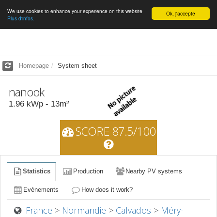
We use cookies to enhance your experience on this website
English
Ok, j'accepte
Plus d'infos.
Homepage
System sheet
nanook
1.96
kWp -
13
m²
SCORE 87.5/100
Statistics
Production
Nearby PV systems
Evènements
How does it work?
France
>
Normandie
>
Calvados
>
Méry-