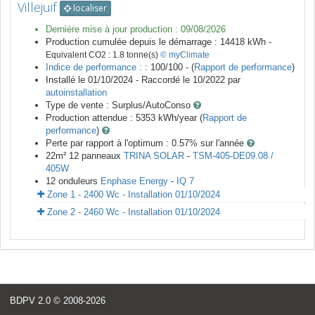
Villejuif
localiser
Dernière mise à jour production :
09/08/2026
Production cumulée depuis le démarrage :
14418
kWh -
Equivalent CO2 :
1.8
tonne(s)
© myClimate
Indice de performance :
: 100/100 - (
Rapport de performance
)
Installé le 01/10/2024 -
Raccordé le
10/2022
par
autoinstallation
Type de vente :
Surplus/AutoConso
Production attendue :
5353
kWh/year (
Rapport de
performance
)
Perte par rapport à l'optimum : 0.57
% sur l'année
22
m²
12
panneaux
TRINA SOLAR
-
TSM-405-DE09.08 /
405W
12
onduleurs
Enphase Energy
-
IQ 7
Zone 1 - 2400 Wc - Installation 01/10/2024
Zone 2 - 2460 Wc - Installation 01/10/2024
BDPV 2.0
© 2008-2026
<