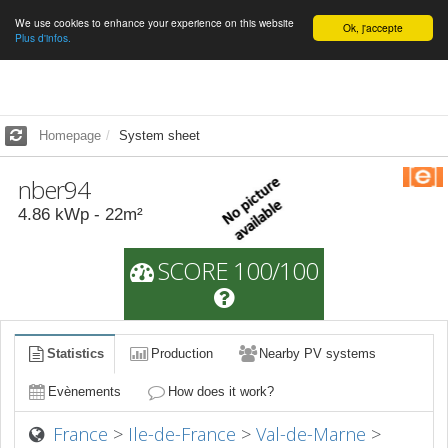
We use cookies to enhance your experience on this website
English
Ok, j'accepte
Plus d'infos.
Homepage
System sheet
nber94
4.86
kWp -
22
m²
SCORE 100/100
Statistics
Production
Nearby PV systems
Evènements
How does it work?
France
>
Ile-de-France
>
Val-de-Marne
>