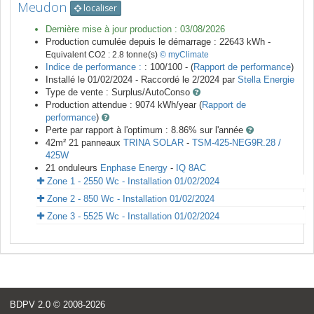
Meudon
localiser
Dernière mise à jour production :
03/08/2026
Production cumulée depuis le démarrage :
22643
kWh -
Equivalent CO2 :
2.8
tonne(s)
© myClimate
Indice de performance :
: 100/100 - (
Rapport de performance
)
Installé le 01/02/2024 -
Raccordé le
2/2024
par
Stella Energie
Type de vente :
Surplus/AutoConso
Production attendue :
9074
kWh/year (
Rapport de
performance
)
Perte par rapport à l'optimum : 8.86
% sur l'année
42
m²
21
panneaux
TRINA SOLAR
-
TSM-425-NEG9R.28 /
425W
21
onduleurs
Enphase Energy
-
IQ 8AC
Zone 1 - 2550 Wc - Installation 01/02/2024
Zone 2 - 850 Wc - Installation 01/02/2024
Zone 3 - 5525 Wc - Installation 01/02/2024
BDPV 2.0
© 2008-2026