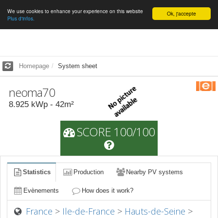
We use cookies to enhance your experience on this website
English
Ok, j'accepte
Plus d'infos.
Homepage
System sheet
neoma70
8.925
kWp -
42
m²
SCORE 100/100
Statistics
Production
Nearby PV systems
Evènements
How does it work?
France
>
Ile-de-France
>
Hauts-de-Seine
>