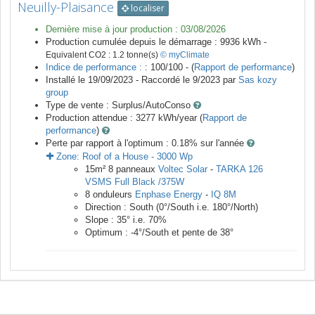
Neuilly-Plaisance
localiser
Dernière mise à jour production :
03/08/2026
Production cumulée depuis le démarrage :
9936
kWh -
Equivalent CO2 :
1.2
tonne(s)
© myClimate
Indice de performance :
: 100/100 - (
Rapport de performance
)
Installé le 19/09/2023 -
Raccordé le
9/2023
par
Sas kozy
group
Type de vente :
Surplus/AutoConso
Production attendue :
3277
kWh/year (
Rapport de
performance
)
Perte par rapport à l'optimum : 0.18
% sur l'année
Zone:
Roof of a House
-
3000
Wp
15
m²
8
panneaux
Voltec Solar
-
TARKA 126
VSMS Full Black /375W
8
onduleurs
Enphase Energy
-
IQ 8M
Direction :
South
(
0
°/South i.e.
180
°/North)
Slope :
35
° i.e.
70
%
Optimum :
-4
°/South et pente de
38
°