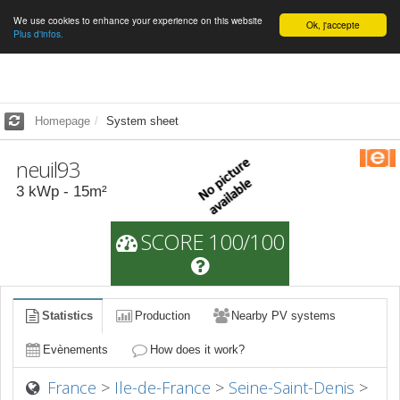
We use cookies to enhance your experience on this website
English
Ok, j'accepte
Plus d'infos.
Homepage
System sheet
neuil93
3
kWp -
15
m²
SCORE 100/100
Statistics
Production
Nearby PV systems
Evènements
How does it work?
France
>
Ile-de-France
>
Seine-Saint-Denis
>