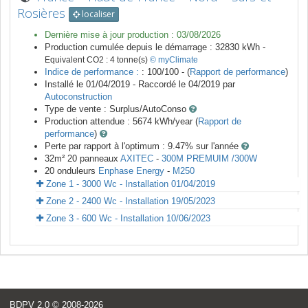
Rosières
localiser
Dernière mise à jour production :
03/08/2026
Production cumulée depuis le démarrage :
32830
kWh -
Equivalent CO2 :
4
tonne(s)
© myClimate
Indice de performance :
: 100/100 - (
Rapport de performance
)
Installé le 01/04/2019 -
Raccordé le
04/2019
par
Autoconstruction
Type de vente :
Surplus/AutoConso
Production attendue :
5674
kWh/year (
Rapport de
performance
)
Perte par rapport à l'optimum : 9.47
% sur l'année
32
m²
20
panneaux
AXITEC
-
300M PREMUIM /300W
20
onduleurs
Enphase Energy
-
M250
Zone 1 - 3000 Wc - Installation 01/04/2019
Zone 2 - 2400 Wc - Installation 19/05/2023
Zone 3 - 600 Wc - Installation 10/06/2023
BDPV 2.0
© 2008-2026