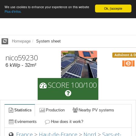
We use cookies to enhance your experience on this website
English
Ok, j'accepte
Plus d'infos.
Homepage
System sheet
nico59230
Adhérent & 
6
kWp -
32
m²
SCORE 100/100
Statistics
Production
Nearby PV systems
Evènements
How does it work?
France
>
Haut-de-France
>
Nord
>
Sars-et-