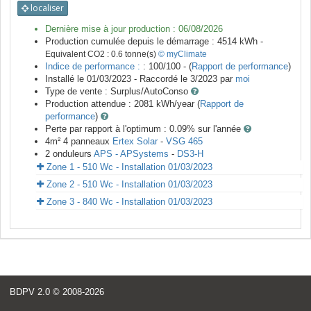
localiser
Dernière mise à jour production :
06/08/2026
Production cumulée depuis le démarrage :
4514
kWh -
Equivalent CO2 :
0.6
tonne(s)
© myClimate
Indice de performance :
: 100/100 - (
Rapport de performance
)
Installé le 01/03/2023 -
Raccordé le
3/2023
par
moi
Type de vente :
Surplus/AutoConso
Production attendue :
2081
kWh/year (
Rapport de
performance
)
Perte par rapport à l'optimum : 0.09
% sur l'année
4
m²
4
panneaux
Ertex Solar
-
VSG 465
2
onduleurs
APS - APSystems
-
DS3-H
Zone 1 - 510 Wc - Installation 01/03/2023
Zone 2 - 510 Wc - Installation 01/03/2023
Zone 3 - 840 Wc - Installation 01/03/2023
BDPV 2.0
© 2008-2026
<