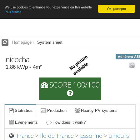
We use cookies to enhance your experience on this website
English
Ok, j'accepte
Plus d'infos.
Homepage
System sheet
nicocha
Adhérent AS
1.86
kWp -
4
m²
SCORE 100/100
Statistics
Production
Nearby PV systems
Evènements
How does it work?
France
>
Ile-de-France
>
Essonne
>
Limours