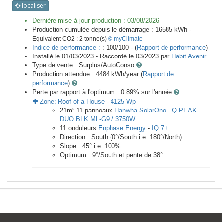
localiser
Dernière mise à jour production :
03/08/2026
Production cumulée depuis le démarrage :
16585
kWh -
Equivalent CO2 :
2
tonne(s)
© myClimate
Indice de performance :
: 100/100 - (
Rapport de performance
)
Installé le 01/03/2023 -
Raccordé le
03/2023
par
Habit Avenir
Type de vente :
Surplus/AutoConso
Production attendue :
4484
kWh/year (
Rapport de
performance
)
Perte par rapport à l'optimum : 0.89
% sur l'année
Zone:
Roof of a House
-
4125
Wp
21
m²
11
panneaux
Hanwha SolarOne
-
Q.PEAK
DUO BLK ML-G9 / 3750W
11
onduleurs
Enphase Energy
-
IQ 7+
Direction :
South
(
0
°/South i.e.
180
°/North)
Slope :
45
° i.e.
100
%
Optimum :
9
°/South et pente de
38
°