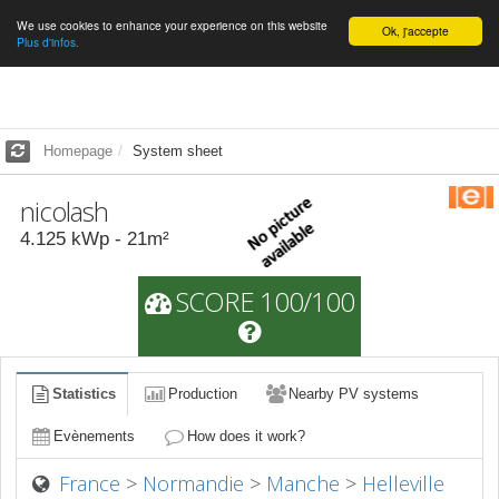
We use cookies to enhance your experience on this website
English
Ok, j'accepte
Plus d'infos.
Homepage
System sheet
nicolash
4.125
kWp -
21
m²
SCORE 100/100
Statistics
Production
Nearby PV systems
Evènements
How does it work?
France
>
Normandie
>
Manche
>
Helleville