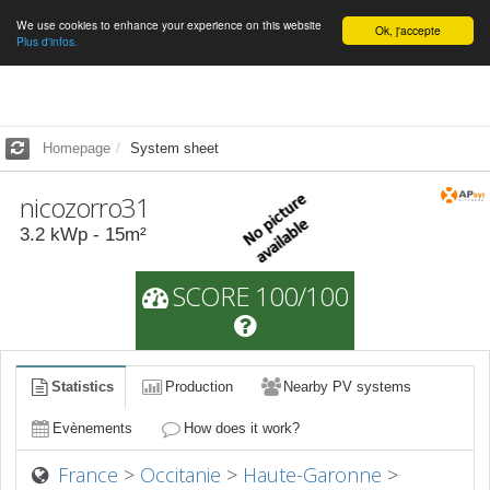
We use cookies to enhance your experience on this website
English
Ok, j'accepte
Plus d'infos.
Homepage
System sheet
nicozorro31
3.2
kWp -
15
m²
SCORE 100/100
Statistics
Production
Nearby PV systems
Evènements
How does it work?
France
>
Occitanie
>
Haute-Garonne
>