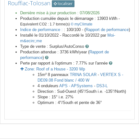
Rouffiac-Tolosan
localiser
Dernière mise à jour production :
07/08/2026
Production cumulée depuis le démarrage :
13903
kWh -
Equivalent CO2 :
1.7
tonne(s)
© myClimate
Indice de performance :
: 100/100 - (
Rapport de performance
)
Installé le 01/10/2022 -
Raccordé le
10/2022
par
Moi-
m&ecirc;me
Type de vente :
Surplus/AutoConso
Production attendue :
3736
kWh/year (
Rapport de
performance
)
Perte par rapport à l'optimum : 7.77
% sur l'année
Zone:
Roof of a House
-
3200
Wp
15
m²
8
panneaux
TRINA SOLAR
-
VERTEX S -
DE09.08 Fond blanc / 400 W
4
onduleurs
APS - APSystems
-
DS3-L
Direction :
Sud-Ouest
(
45
°/South i.e.
-135
°/North)
Slope :
15
° i.e.
27
%
Optimum :
4
°/South et pente de
36
°