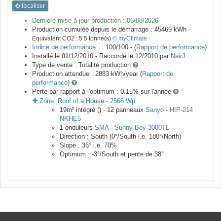
localiser
Dernière mise à jour production :
06/08/2026
Production cumulée depuis le démarrage :
45469
kWh -
Equivalent CO2 :
5.5
tonne(s)
© myClimate
Indice de performance :
: 100/100 - (
Rapport de performance
)
Installé le 01/12/2010 -
Raccordé le
12/2010
par
NairJ
Type de vente :
Totalité production
Production attendue :
2883
kWh/year (
Rapport de
performance
)
Perte par rapport à l'optimum : 0.15
% sur l'année
Zone:
Roof of a House
-
2568
Wp
19
m²
intégré () -
12
panneaux
Sanyo
-
HIP-214
NKHE5
1
onduleurs
SMA
-
Sunny Boy 3000TL
Direction :
South
(
0
°/South i.e.
180
°/North)
Slope :
35
° i.e.
70
%
Optimum :
-3
°/South et pente de
38
°