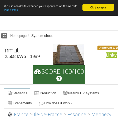
We use cookies to enhance your experience on this website
English
Ok, j'accepte
Plus d'infos.
Homepage
System sheet
nmut
Adhérent & 
2.568
kWp -
19
m²
SCORE 100/100
Statistics
Production
Nearby PV systems
Evènements
How does it work?
France
>
Ile-de-France
>
Essonne
>
Mennecy