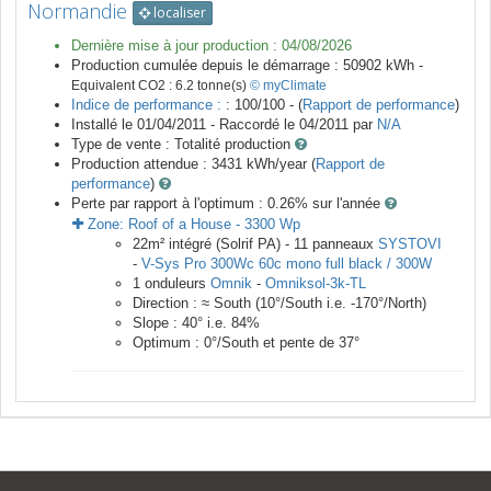
Normandie
localiser
Dernière mise à jour production :
04/08/2026
Production cumulée depuis le démarrage :
50902
kWh -
Equivalent CO2 :
6.2
tonne(s)
© myClimate
Indice de performance :
: 100/100 - (
Rapport de performance
)
Installé le 01/04/2011 -
Raccordé le
04/2011
par
N/A
Type de vente :
Totalité production
Production attendue :
3431
kWh/year (
Rapport de
performance
)
Perte par rapport à l'optimum : 0.26
% sur l'année
Zone:
Roof of a House
-
3300
Wp
22
m²
intégré (Solrif PA) -
11
panneaux
SYSTOVI
-
V-Sys Pro 300Wc 60c mono full black / 300W
1
onduleurs
Omnik
-
Omniksol-3k-TL
Direction :
≈ South
(
10
°/South i.e.
-170
°/North)
Slope :
40
° i.e.
84
%
Optimum :
0
°/South et pente de
37
°