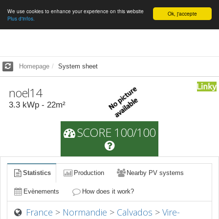
We use cookies to enhance your experience on this website
English
Ok, j'accepte
Plus d'infos.
Homepage
System sheet
noel14
3.3
kWp -
22
m²
SCORE 100/100
Statistics
Production
Nearby PV systems
Evènements
How does it work?
France
>
Normandie
>
Calvados
>
Vire-