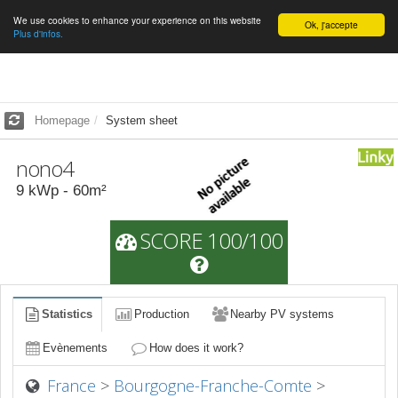
We use cookies to enhance your experience on this website
English
Ok, j'accepte
Plus d'infos.
Homepage
System sheet
nono4
9
kWp -
60
m²
SCORE 100/100
Statistics
Production
Nearby PV systems
Evènements
How does it work?
France
>
Bourgogne-Franche-Comte
>