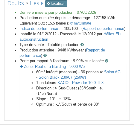
Doubs
>
Liesle
localiser
Dernière mise à jour production :
07/08/2026
Production cumulée depuis le démarrage :
127158
kWh -
Equivalent CO2 :
15.5
tonne(s)
© myClimate
Indice de performance :
: 100/100 - (
Rapport de performance
)
Installé le 01/12/2012 -
Raccordé le
12/2012
par
Hélios El+
autoconstruction
Type de vente :
Totalité production
Production attendue :
9448
kWh/year (
Rapport de
performance
)
Perte par rapport à l'optimum : 9.99
% sur l'année
Zone:
Roof of a Building
-
9000
Wp
60
m²
intégré (mecosun) -
36
panneaux
Solon AG
-
Solon Black 230/07 (250W)
1
onduleurs
KACO
-
Powador 10.0 TL3
Direction :
≈ Sud-Ouest
(
35
°/South i.e.
-145
°/North)
Slope :
10
° i.e.
18
%
Optimum :
-1
°/South et pente de
38
°