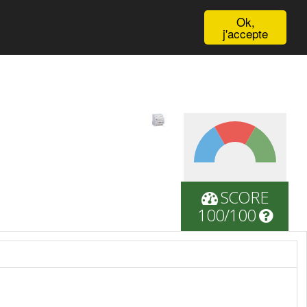
English
Ok,
j'accepte
SCORE
100/100