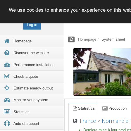
We use cookies to enhance your experience on this we
Log in
Homepage
System sheet
Homepage
Discover the website
Performance installation
Check a quote
Estimate energy output
Monitor your system
Statistics
Production
Statistics
France
>
Normandie
Aide et support
Dernière mise à jour product