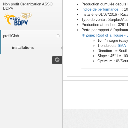
Non profit Organization ASSO
Production cumulée depuis 
BDPV
Indice de performance :
: 10
Installé le 01/07/2016 -
Racc
Type de vente :
Surplus/Au
Production attendue :
3291
k
Perte par rapport à l'optimu
Zone:
Roof of a House
-
profilGlob
16
m²
intégré (easy
1
onduleurs
SMA
installations
Direction :
≈ Sout
Slope :
45
° i.e.
10
Optimum :
0
°/Sou
<