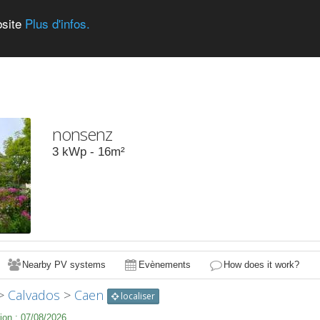
bsite
Plus d'infos.
nonsenz
3
kWp -
16
m²
Nearby PV systems
Evènements
How does it work?
>
Calvados
>
Caen
localiser
ion :
07/08/2026