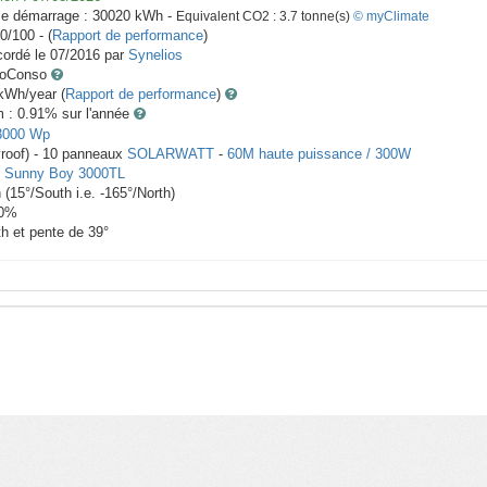
le démarrage :
30020
kWh -
Equivalent CO2 :
3.7
tonne(s)
© myClimate
0/100 - (
Rapport de performance
)
ordé le
07/2016
par
Synelios
toConso
Wh/year (
Rapport de performance
)
m : 0.91
% sur l'année
3000
Wp
roof) -
10
panneaux
SOLARWATT
-
60M haute puissance / 300W
-
Sunny Boy 3000TL
h
(
15
°/South i.e.
-165
°/North)
0
%
th et pente de
39
°