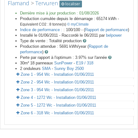
Flamand
>
Tervuren
localiser
Dernière mise à jour production :
01/08/2026
Production cumulée depuis le démarrage :
65174
kWh -
Equivalent CO2 :
8
tonne(s)
© myClimate
Indice de performance :
: 100/100 - (
Rapport de performance
)
Installé le 01/06/2011 -
Raccordé le
06/2011
par
belpower
Type de vente :
Totalité production
Production attendue :
5691
kWh/year (
Rapport de
performance
)
Perte par rapport à l'optimum : 3.97
% sur l'année
30
m²
18
panneaux
SunPower
-
E19 / 318
2
onduleurs
SMA
-
Sunny Boy 2500
Zone 1 - 954 Wc - Installation 01/06/2011
Zone 2 - 954 Wc - Installation 01/06/2011
Zone 3 - 954 Wc - Installation 01/06/2011
Zone 4 - 1272 Wc - Installation 01/06/2011
Zone 5 - 1272 Wc - Installation 01/06/2011
Zone 6 - 318 Wc - Installation 01/06/2011