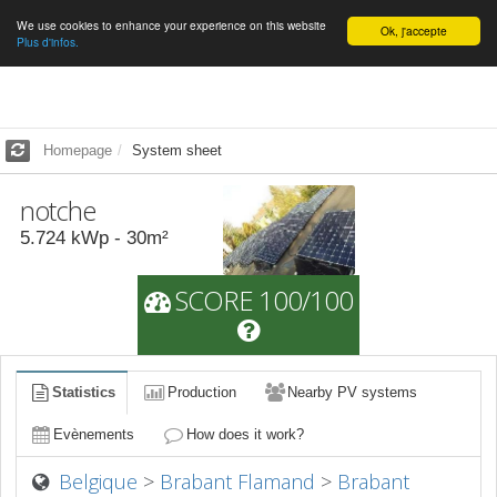
We use cookies to enhance your experience on this website
English
Ok, j'accepte
Plus d'infos.
Homepage
System sheet
notche
5.724
kWp -
30
m²
SCORE 100/100
Statistics
Production
Nearby PV systems
Evènements
How does it work?
Belgique
>
Brabant Flamand
>
Brabant