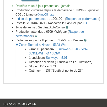
Dernière mise à jour production :
jamais
Production cumulée depuis le démarrage :
0
kWh -
Equivalent
CO2 :
0
tonne(s)
© myClimate
Indice de performance :
: 100/100 - (
Rapport de performance
)
Installé le 01/04/2021 -
Raccordé le
04/2021
par
AO
Type de vente :
Surplus/AutoConso
Production attendue :
6709
kWh/year (
Rapport de
performance
)
Perte par rapport à l'optimum : 1.99
% sur l'année
Zone:
Roof of a House
-
5328
Wp
74
m²
16
panneaux
SunPower
-
E20 - SPR-
333NE-WHT-D / 333W
1
onduleurs
Sunways
-
5.01
Direction :
≈ North
(
-170
°/South i.e.
10
°/North)
Slope :
15
° i.e.
27
%
Optimum :
-137
°/South et pente de
27
°
BDPV 2.0
© 2008-2026