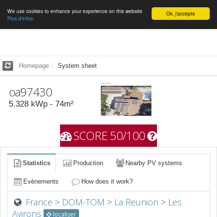
We use cookies to enhance your experience on this website
English
Ok, j'accepte
Plus d'infos.
Homepage
System sheet
oa97430
5.328
kWp -
74
m²
SCORE 50/100
Statistics
Production
Nearby PV systems
Evènements
How does it work?
France
>
DOM-TOM
>
La Reunion
>
Les
Avirons
localiser