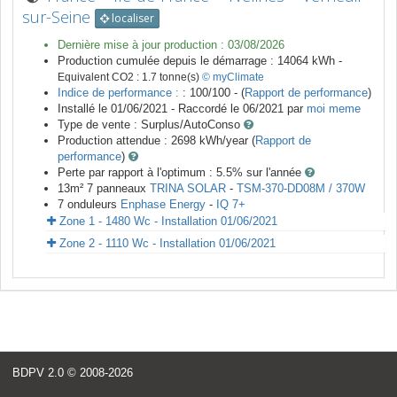
sur-Seine
localiser
Dernière mise à jour production :
03/08/2026
Production cumulée depuis le démarrage :
14064
kWh -
Equivalent CO2 :
1.7
tonne(s)
© myClimate
Indice de performance :
: 100/100 - (
Rapport de performance
)
Installé le 01/06/2021 -
Raccordé le
06/2021
par
moi meme
Type de vente :
Surplus/AutoConso
Production attendue :
2698
kWh/year (
Rapport de
performance
)
Perte par rapport à l'optimum : 5.5
% sur l'année
13
m²
7
panneaux
TRINA SOLAR
-
TSM-370-DD08M / 370W
7
onduleurs
Enphase Energy
-
IQ 7+
Zone 1 - 1480 Wc - Installation 01/06/2021
Zone 2 - 1110 Wc - Installation 01/06/2021
<
BDPV 2.0
© 2008-2026