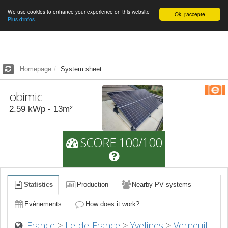
We use cookies to enhance your experience on this website
English
Ok, j'accepte
Plus d'infos.
Homepage
System sheet
obimic
2.59
kWp -
13
m²
SCORE 100/100
Statistics
Production
Nearby PV systems
Evènements
How does it work?
France
>
Ile-de-France
>
Yvelines
>
Verneuil-