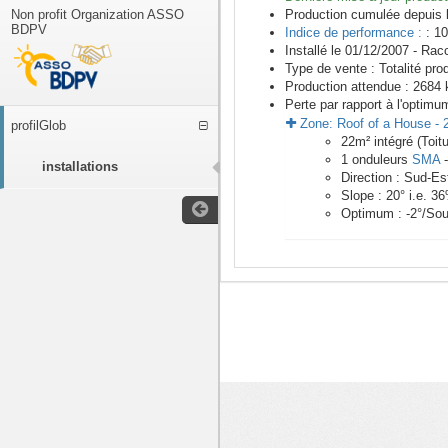
Non profit Organization ASSO
Production cumulée depuis 
BDPV
Indice de performance :
: 10
Installé le 01/12/2007 -
Racc
Type de vente :
Totalité pro
Production attendue :
2684
k
Perte par rapport à l'optimu
Zone:
Roof of a House
-
profilGlob
22
m²
intégré (Toit
1
onduleurs
SMA
installations
Direction :
Sud-Es
Slope :
20
° i.e.
36
Optimum :
-2
°/Sou
<