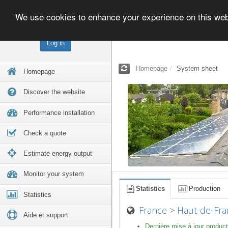
We use cookies to enhance your experience on this we
Log in
Homepage
System sheet
Homepage
Discover the website
Performance installation
Check a quote
Estimate energy output
Monitor your system
Statistics
Production
Statistics
France
>
Haut-de-Fra
Aide et support
Dernière mise à jour product