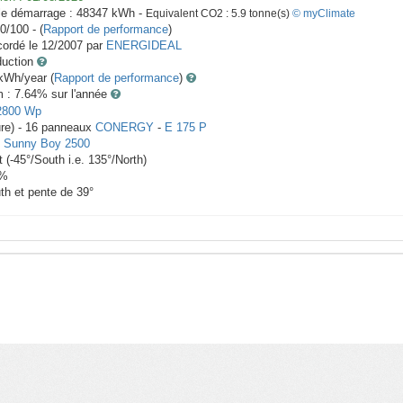
le démarrage :
48347
kWh -
Equivalent CO2 :
5.9
tonne(s)
© myClimate
0/100 - (
Rapport de performance
)
ordé le
12/2007
par
ENERGIDEAL
duction
Wh/year (
Rapport de performance
)
m : 7.64
% sur l'année
2800
Wp
ure) -
16
panneaux
CONERGY
-
E 175 P
-
Sunny Boy 2500
t
(
-45
°/South i.e.
135
°/North)
%
th et pente de
39
°