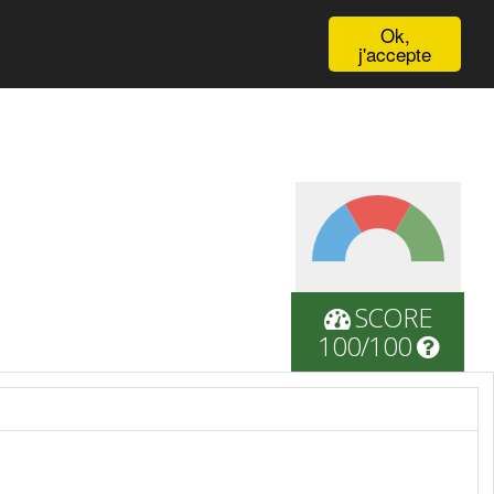
English
Ok,
j'accepte
SCORE
100/100