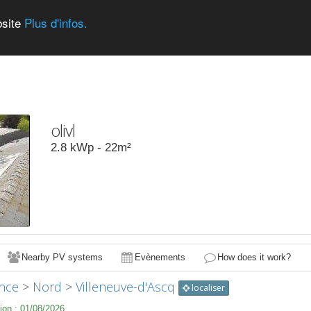
bsite
Plus d'infos.
olivl
2.8
kWp -
22
m²
Nearby PV systems
Evènements
How does it work?
nce
>
Nord
>
Villeneuve-d'Ascq
localiser
ion :
01/08/2026