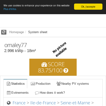
We use cookies to enhance your experience on this website
English
Ok, j'accepte
Plus d'infos.
Homepage
System sheet
omaley77
2.996
kWp -
18
m²
SCORE
83.75/100
Statistics
Production
Nearby PV systems
Evènements
How does it work?
France
>
Ile-de-France
>
Seine-et-Marne
>