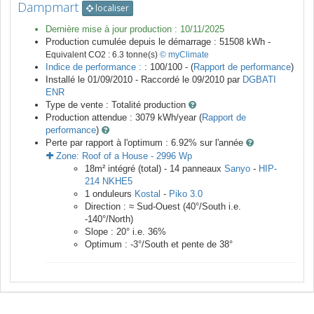
Dampmart
localiser
Dernière mise à jour production :
10/11/2025
Production cumulée depuis le démarrage :
51508
kWh -
Equivalent CO2 :
6.3
tonne(s)
© myClimate
Indice de performance :
: 100/100 - (
Rapport de performance
)
Installé le 01/09/2010 -
Raccordé le
09/2010
par
DGBATI
ENR
Type de vente :
Totalité production
Production attendue :
3079
kWh/year (
Rapport de
performance
)
Perte par rapport à l'optimum : 6.92
% sur l'année
Zone:
Roof of a House
-
2996
Wp
18
m²
intégré (total) -
14
panneaux
Sanyo
-
HIP-
214 NKHE5
1
onduleurs
Kostal
-
Piko 3.0
Direction :
≈ Sud-Ouest
(
40
°/South i.e.
-140
°/North)
Slope :
20
° i.e.
36
%
Optimum :
-3
°/South et pente de
38
°