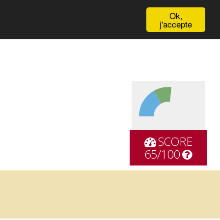
English
Ok,
j'accepte
SCORE
65/100