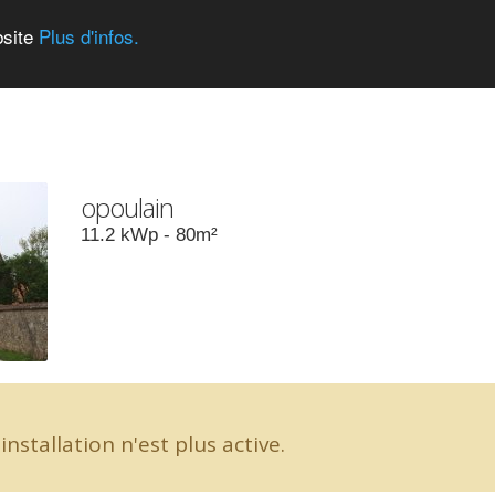
bsite
Plus d'infos.
opoulain
11.2
kWp -
80
m²
installation n'est plus active.