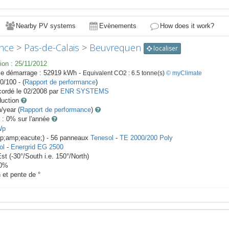
Nearby PV systems
Evènements
How does it work?
nce
>
Pas-de-Calais
>
Beuvrequen
localiser
ion :
25/11/2012
le démarrage :
52919
kWh -
Equivalent CO2 :
6.5
tonne(s)
© myClimate
0/100 - (
Rapport de performance
)
ordé le
02/2008
par
ENR SYSTEMS
duction
year (
Rapport de performance
)
 : 0
% sur l'année
p
mp;amp;eacute;) -
56
panneaux
Tenesol
-
TE 2000/200 Poly
ol
-
Energrid EG 2500
Est
(
-30
°/South i.e.
150
°/North)
0
%
h et pente de
°