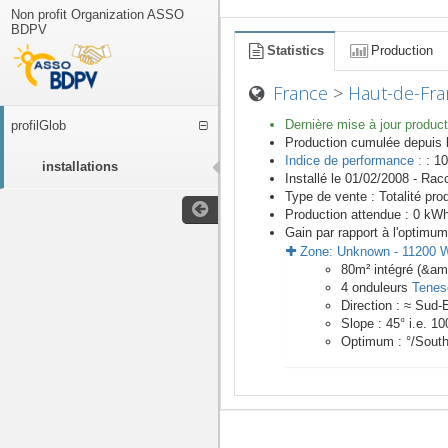
Non profit Organization ASSO
BDPV
Statistics
Production
France
>
Haut-de-Fra
Dernière mise à jour product
profilGlob
Production cumulée depuis 
Indice de performance :
: 10
installations
Installé le 01/02/2008 -
Racc
Type de vente :
Totalité pro
Production attendue :
0
kWh/
Gain par rapport à l'optimum
Zone:
Unknown
-
11200
W
80
m²
intégré (&a
4
onduleurs
Tenes
Direction :
≈ Sud-
Slope :
45
° i.e.
10
Optimum :
°/Sout