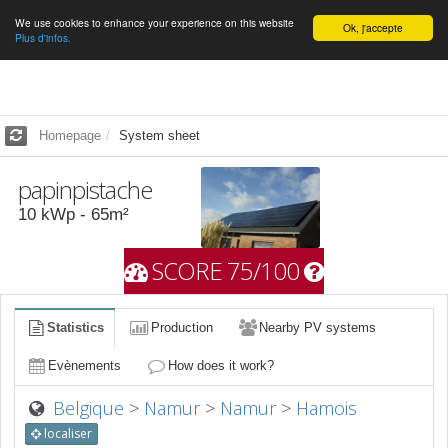
We use cookies to enhance your experience on this website
English
Ok, j'accepte
Plus d'infos.
Homepage
System sheet
papinpistache
10
kWp -
65
m²
SCORE 75/100
Statistics
Production
Nearby PV systems
Evènements
How does it work?
Belgique
>
Namur
>
Namur
>
Hamois
localiser