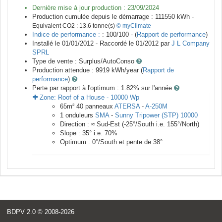
Dernière mise à jour production :
23/09/2024
Production cumulée depuis le démarrage :
111550
kWh -
Equivalent CO2 :
13.6
tonne(s)
© myClimate
Indice de performance :
: 100/100 - (
Rapport de performance
)
Installé le 01/01/2012 -
Raccordé le
01/2012
par
J L Company
SPRL
Type de vente :
Surplus/AutoConso
Production attendue :
9919
kWh/year (
Rapport de
performance
)
Perte par rapport à l'optimum : 1.82
% sur l'année
Zone:
Roof of a House
-
10000
Wp
65
m²
40
panneaux
ATERSA
-
A-250M
1
onduleurs
SMA
-
Sunny Tripower (STP) 10000
Direction :
≈ Sud-Est
(
-25
°/South i.e.
155
°/North)
Slope :
35
° i.e.
70
%
Optimum :
0
°/South et pente de
38
°
BDPV 2.0
© 2008-2026
<