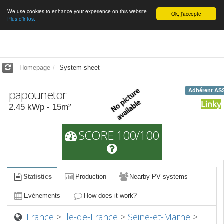
We use cookies to enhance your experience on this website
English
Ok, j'accepte
Plus d'infos.
Homepage
System sheet
papounetor
Adhérent AS
2.45
kWp -
15
m²
SCORE 100/100
Statistics
Production
Nearby PV systems
Evènements
How does it work?
France
>
Ile-de-France
>
Seine-et-Marne
>