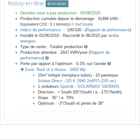
Roissy-en-Brie
localiser
Dernière mise à jour production :
05/08/2026
Production cumulée depuis le démarrage :
41496
kWh -
Equivalent CO2 :
5.1
tonne(s)
© myClimate
Indice de performance :
: 100/100 - (
Rapport de performance
)
Installé le 01/06/2010 -
Raccordé le
06/2010
par
airolia
energies
Type de vente :
Totalité production
Production attendue :
2647
kWh/year (
Rapport de
performance
)
Perte par rapport à l'optimum : 0.3
% sur l'année
Zone:
Roof of a House
-
2450
Wp
15
m²
intégré (remplace tuiles) -
10
panneaux
Solaire Direct
-
SD K 2940 2x6PO (245 wc)
1
onduleurs
Sputnik
-
SOLARMAX SM3000S
Direction :
≈ South
(
05
°/South i.e.
-175
°/North)
Slope :
35
° i.e.
70
%
Optimum :
-3
°/South et pente de
38
°