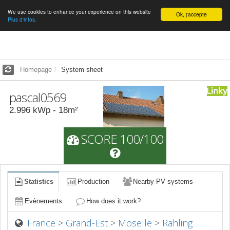
We use cookies to enhance your experience on this website
English
Ok, j'accepte
Plus d'infos.
Homepage
System sheet
pascal0569
2.996
kWp -
18
m²
SCORE 100/100
Statistics
Production
Nearby PV systems
Evènements
How does it work?
France
>
Grand-Est
>
Moselle
>
Rahling