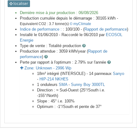
localiser
Dernière mise à jour production :
06/08/2026
Production cumulée depuis le démarrage :
30165
kWh -
Equivalent CO2 :
3.7
tonne(s)
© myClimate
Indice de performance :
: 100/100 - (
Rapport de performance
)
Installé le 01/06/2010 -
Raccordé le
06/2010
par
ECOSOL
Energie
Type de vente :
Totalité production
Production attendue :
3059
kWh/year (
Rapport de
performance
)
Perte par rapport à l'optimum : 2.79
% sur l'année
Zone:
Unknown
-
2996
Wp
18
m²
intégré (INTERSOLE) -
14
panneaux
Sanyo
-
HIP-214 NKHE5
1
onduleurs
SMA
-
Sunny Boy 3000TL
Direction :
≈ Sud-Ouest
(
25
°/South i.e.
-155
°/North)
Slope :
45
° i.e.
100
%
Optimum :
-1
°/South et pente de
37
°