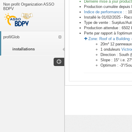
Dernière mise à jour product
Non profit Organization ASSO
Production cumulée depuis 
BDPV
Indice de performance :
: 10
Installé le 01/02/2025 -
Racc
Type de vente :
Surplus/Au
Production attendue :
6502
k
Perte par rapport à l'optimu
profilGlob
Zone:
Roof of a Building
20
m²
12
panneau
installations
1
onduleurs
Victro
Direction :
South
(
Slope :
15
° i.e.
27
Optimum :
-3
°/Sou
<