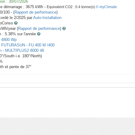
ion :
30/07/2026
le démarrage :
3675
kWh -
Equivalent CO2 :
0.4
tonne(s)
© myClimate
0/100 - (
Rapport de performance
)
ordé le
2/2025
par
Auto-Installation
toConso
Wh/year (
Rapport de performance
)
m : 5.38
% sur l'année
-
4800
Wp
x
FUTURASUN
-
FU 400 M /400
n
-
MULTIPLUS2 8000 48
0
°/South i.e.
180
°/North)
%
th et pente de
37
°