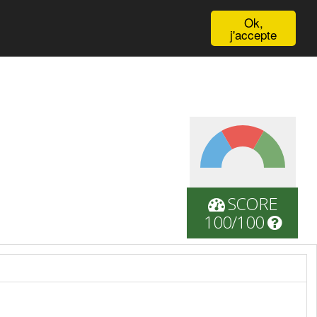
English
Ok,
j'accepte
SCORE
100/100