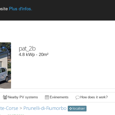
bsite
Plus d'infos.
pat_2b
4.8
kWp -
20
m²
Nearby PV systems
Evènements
How does it work?
te-Corse
>
Prunelli-di-Fiumorbo
localiser