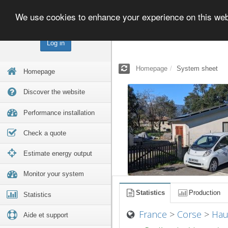
We use cookies to enhance your experience on this we
Log in
Homepage
System sheet
Homepage
Discover the website
Performance installation
Check a quote
Estimate energy output
Monitor your system
Statistics
Production
Statistics
France
>
Corse
>
Hau
Aide et support