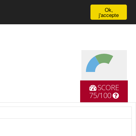
English
Ok,
j'accepte
SCORE
75/100