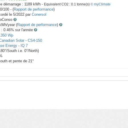
le démarrage :
1189
kWh -
Equivalent CO2 :
0.1
tonne(s)
© myClimate
0/100 - (
Rapport de performance
)
ordé le
5/2022
par
Conersol
toConso
Wh/year (
Rapport de performance
)
 : 0.46
% sur l'année
1350
Wp
Canadian Solar
-
CS4-150
se Energy
-
IQ 7
180
°/South i.e.
0
°/North)
%
South et pente de
21
°