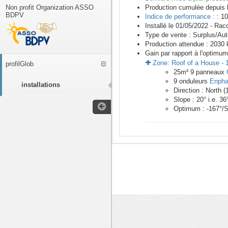
Non profit Organization ASSO
Production cumulée depuis 
BDPV
Indice de performance :
: 10
Installé le 01/05/2022 -
Racc
Type de vente :
Surplus/Au
Production attendue :
2030
k
Gain par rapport à l'optimum
Zone:
Roof of a House
-
profilGlob
25
m²
9
panneaux
9
onduleurs
Enpha
installations
Direction :
North
(
Slope :
20
° i.e.
36
Optimum :
-167
°/
<