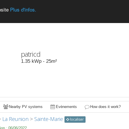
bsite
Plus d'infos.
patricd
1.35
kWp -
25
m²
Nearby PV systems
Evènements
How does it work?
>
La Reunion
>
Sainte-Marie
localiser
ion :
06/06/2022