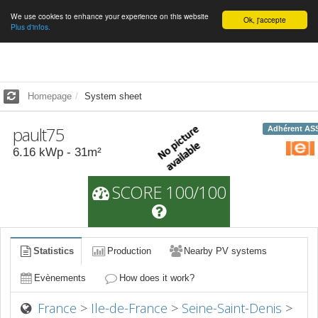
We use cookies to enhance your experience on this website
English
Ok, j'accepte
Plus d'infos.
Homepage
System sheet
pault75
Adhérent AS
6.16
kWp -
31
m²
SCORE 100/100
Statistics
Production
Nearby PV systems
Evènements
How does it work?
France
>
Ile-de-France
>
Seine-Saint-Denis
>