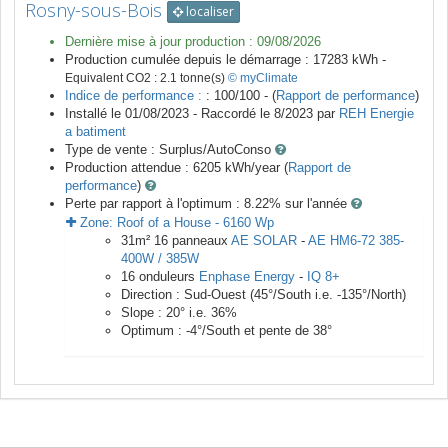
Rosny-sous-Bois
localiser
Dernière mise à jour production :
09/08/2026
Production cumulée depuis le démarrage :
17283
kWh -
Equivalent CO2 :
2.1
tonne(s)
© myClimate
Indice de performance :
: 100/100 - (
Rapport de performance
)
Installé le 01/08/2023 -
Raccordé le
8/2023
par
REH Energie
a batiment
Type de vente :
Surplus/AutoConso
Production attendue :
6205
kWh/year (
Rapport de
performance
)
Perte par rapport à l'optimum : 8.22
% sur l'année
Zone:
Roof of a House
-
6160
Wp
31
m²
16
panneaux
AE SOLAR
-
AE HM6-72 385-
400W / 385W
16
onduleurs
Enphase Energy
-
IQ 8+
Direction :
Sud-Ouest
(
45
°/South i.e.
-135
°/North)
Slope :
20
° i.e.
36
%
Optimum :
-4
°/South et pente de
38
°