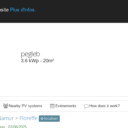
bsite
Plus d'infos.
pegleb
3.6
kWp -
20
m²
Nearby PV systems
Evènements
How does it work?
Namur
>
Floreffe
localiser
ion :
07/06/2025