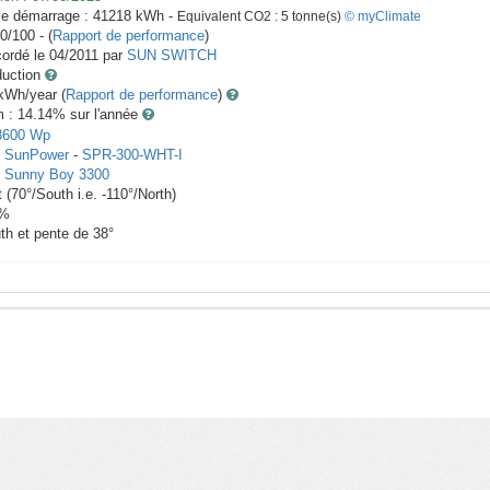
le démarrage :
41218
kWh -
Equivalent CO2 :
5
tonne(s)
© myClimate
0/100 - (
Rapport de performance
)
ordé le
04/2011
par
SUN SWITCH
duction
Wh/year (
Rapport de performance
)
m : 14.14
% sur l'année
3600
Wp
x
SunPower
-
SPR-300-WHT-I
-
Sunny Boy 3300
t
(
70
°/South i.e.
-110
°/North)
%
th et pente de
38
°