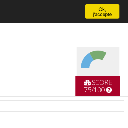
English
Ok,
j'accepte
SCORE
75/100