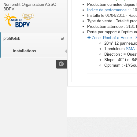
Non profit Organization ASSO
Production cumulée depuis 
BDPV
Indice de performance :
: 10
Installé le 01/04/2011 -
Racc
Type de vente :
Totalité pro
Production attendue :
3181
k
Perte par rapport à l'optimu
Zone:
Roof of a House
-
profilGlob
20
m²
12
panneau
1
onduleurs
SMA
installations
Direction :
≈ Oues
Slope :
40
° i.e.
84
Optimum :
-1
°/Sou
<