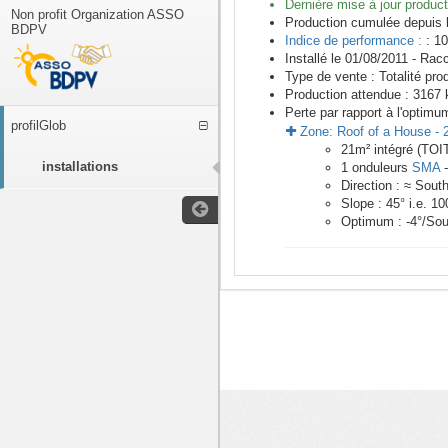
Dernière mise à jour product
Non profit Organization ASSO
Production cumulée depuis 
BDPV
Indice de performance :
: 10
Installé le 01/08/2011 -
Racc
Type de vente :
Totalité pro
Production attendue :
3167
k
Perte par rapport à l'optimu
profilGlob
Zone:
Roof of a House
-
21
m²
intégré (TO
installations
1
onduleurs
SMA
Direction :
≈ Sout
Slope :
45
° i.e.
10
Optimum :
-4
°/Sou
<