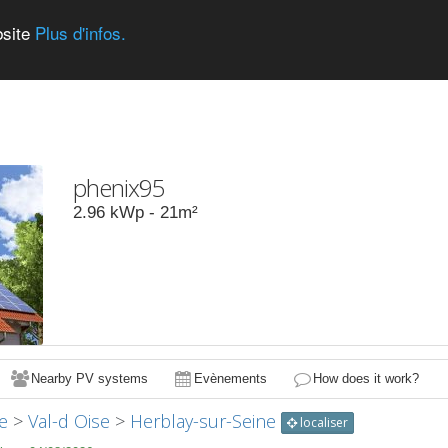
bsite
Plus d'infos.
phenix95
2.96
kWp -
21
m²
Nearby PV systems
Evènements
How does it work?
e
>
Val-d Oise
>
Herblay-sur-Seine
localiser