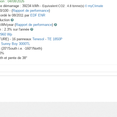
ion :
04/08/2026
le démarrage :
39234
kWh -
Equivalent CO2 :
4.8
tonne(s)
© myClimate
0/100 - (
Rapport de performance
)
ordé le
08/2011
par
EDF ENR
duction
Wh/year (
Rapport de performance
)
m : 2.3
% sur l'année
2960
Wp
ITURE) -
16
panneaux
Tenesol
-
TE 1850P
-
Sunny Boy 3000TL
h
(
20
°/South i.e.
-160
°/North)
0
%
th et pente de
38
°