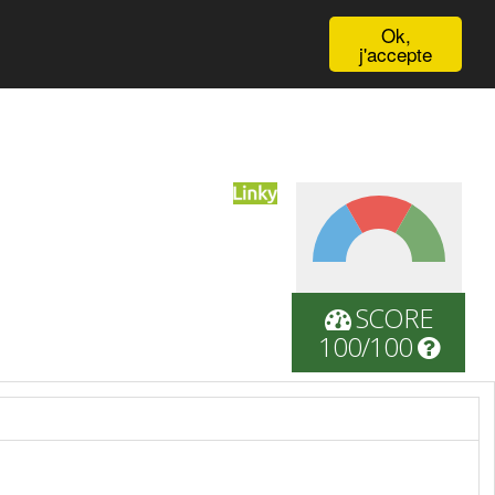
English
Ok,
j'accepte
SCORE
100/100