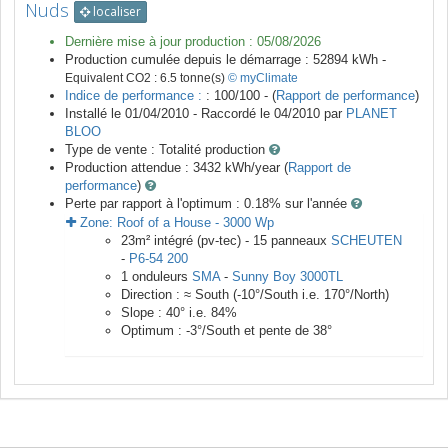
Nuds
localiser
Dernière mise à jour production :
05/08/2026
Production cumulée depuis le démarrage :
52894
kWh -
Equivalent CO2 :
6.5
tonne(s)
© myClimate
Indice de performance :
: 100/100 - (
Rapport de performance
)
Installé le 01/04/2010 -
Raccordé le
04/2010
par
PLANET
BLOO
Type de vente :
Totalité production
Production attendue :
3432
kWh/year (
Rapport de
performance
)
Perte par rapport à l'optimum : 0.18
% sur l'année
Zone:
Roof of a House
-
3000
Wp
23
m²
intégré (pv-tec) -
15
panneaux
SCHEUTEN
-
P6-54 200
1
onduleurs
SMA
-
Sunny Boy 3000TL
Direction :
≈ South
(
-10
°/South i.e.
170
°/North)
Slope :
40
° i.e.
84
%
Optimum :
-3
°/South et pente de
38
°