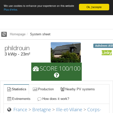
We use cookies to enhance your experience on this website
English
Ok, j'accepte
Plus d'infos.
Homepage
System sheet
phildrouin
Adhérent AS
3
kWp -
23
m²
SCORE 100/100
Statistics
Production
Nearby PV systems
Evènements
How does it work?
France
>
Bretagne
>
Ille-et-Vilaine
>
Corps-