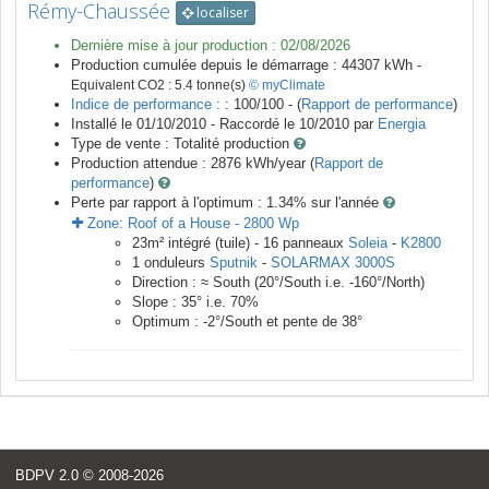
Rémy-Chaussée
localiser
Dernière mise à jour production :
02/08/2026
Production cumulée depuis le démarrage :
44307
kWh -
Equivalent CO2 :
5.4
tonne(s)
© myClimate
Indice de performance :
: 100/100 - (
Rapport de performance
)
Installé le 01/10/2010 -
Raccordé le
10/2010
par
Energia
Type de vente :
Totalité production
Production attendue :
2876
kWh/year (
Rapport de
performance
)
Perte par rapport à l'optimum : 1.34
% sur l'année
Zone:
Roof of a House
-
2800
Wp
23
m²
intégré (tuile) -
16
panneaux
Soleia
-
K2800
1
onduleurs
Sputnik
-
SOLARMAX 3000S
Direction :
≈ South
(
20
°/South i.e.
-160
°/North)
Slope :
35
° i.e.
70
%
Optimum :
-2
°/South et pente de
38
°
BDPV 2.0
© 2008-2026