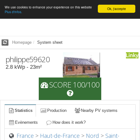
We use cookies to enhance your experience on this website
English
Ok, j'accepte
Plus d'infos.
Homepage
System sheet
philippe59620
2.8
kWp -
23
m²
SCORE 100/100
Statistics
Production
Nearby PV systems
Evènements
How does it work?
France
>
Haut-de-France
>
Nord
>
Saint-