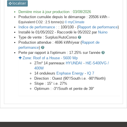
localiser
Dernière mise à jour production :
03/08/2026
Production cumulée depuis le démarrage :
20506
kWh -
Equivalent CO2 :
2.5
tonne(s)
© myClimate
Indice de performance :
: 100/100 - (
Rapport de performance
)
Installé le 01/05/2022 -
Raccordé le
05/2022
par
Nuino
Type de vente :
Surplus/AutoConso
Production attendue :
4696
kWh/year (
Rapport de
performance
)
Perte par rapport à l'optimum : 17.25
% sur l'année
Zone:
Roof of a House
-
5600
Wp
27
m²
14
panneaux
HYUNDAI
-
HiE-S400VG /
400W
14
onduleurs
Enphase Energy
-
IQ 7
Direction :
Ouest
(
90
°/South i.e.
-90
°/North)
Slope :
15
° i.e.
27
%
Optimum :
-3
°/South et pente de
39
°