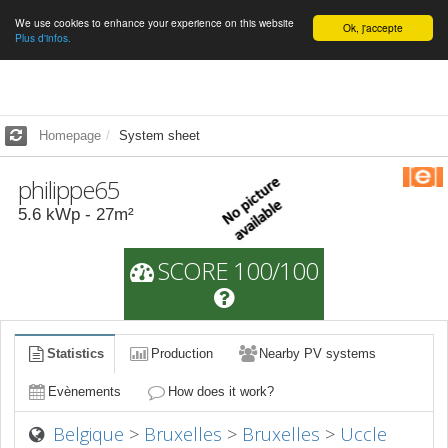
We use cookies to enhance your experience on this website
English
Ok, j'accepte
Plus d'infos.
Homepage
System sheet
philippe65
5.6
kWp -
27
m²
SCORE 100/100
Statistics
Production
Nearby PV systems
Evènements
How does it work?
Belgique
>
Bruxelles
>
Bruxelles
>
Uccle