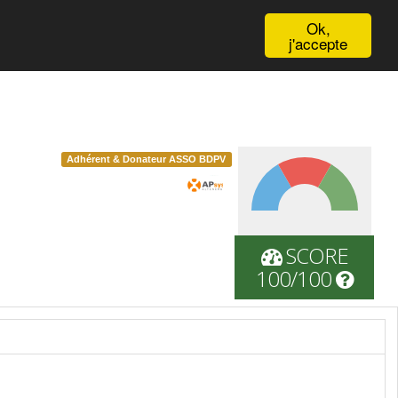
English
Ok,
j'accepte
Adhérent & Donateur ASSO BDPV
SCORE
100/100