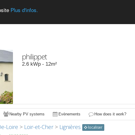
bsite
Plus d'infos.
philippet
2.6
kWp -
12
m²
Nearby PV systems
Evènements
How does it work?
De-Loire
>
Loir-et-Cher
>
Lignières
localiser