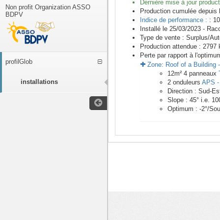
Dernière mise à jour product
Non profit Organization ASSO
Production cumulée depuis 
BDPV
Indice de performance :
: 10
Installé le 25/03/2023 -
Racc
Type de vente :
Surplus/Au
Production attendue :
2797
k
Perte par rapport à l'optimu
profilGlob
Zone:
Roof of a Building
12
m²
4
panneaux
installations
2
onduleurs
APS -
Direction :
Sud-Es
Slope :
45
° i.e.
10
Optimum :
-2
°/Sou
<