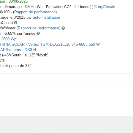
ion :
08/08/2026
le démarrage :
9306
kWh -
Equivalent CO2 :
1.1
tonne(s)
© myClimate
0/100 - (
Rapport de performance
)
ordé le
3/2023
par
auto-installation
toConso
Wh/year (
Rapport de performance
)
m : 6.65
% sur l'année
-
2600
Wp
TRINA SOLAR
-
Vertex TSM-DEG21C.20 645-665 / 650 W
 APSystems
-
DS3-H
t
(
-45
°/South i.e.
135
°/North)
0
%
th et pente de
37
°