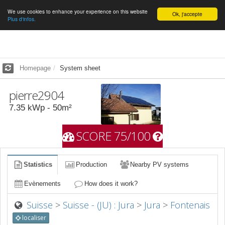
We use cookies to enhance your experience on this website
English
Ok, j'accepte
Plus d'infos.
Homepage
System sheet
pierre2904
7.35
kWp -
50
m²
SCORE 75/100
Statistics
Production
Nearby PV systems
Evènements
How does it work?
Suisse
>
Suisse - (JU) : Jura
>
Jura
>
Fontenais
localiser