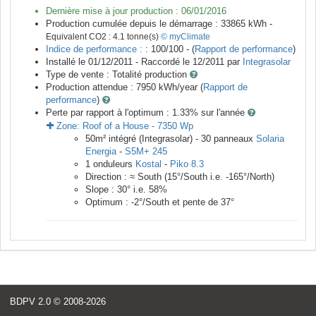
Dernière mise à jour production :
06/01/2016
Production cumulée depuis le démarrage :
33865
kWh -
Equivalent CO2 :
4.1
tonne(s)
© myClimate
Indice de performance :
: 100/100 - (
Rapport de performance
)
Installé le 01/12/2011 -
Raccordé le
12/2011
par
Integrasolar
Type de vente :
Totalité production
Production attendue :
7950
kWh/year (
Rapport de
performance
)
Perte par rapport à l'optimum : 1.33
% sur l'année
Zone:
Roof of a House
-
7350
Wp
50
m²
intégré (Integrasolar) -
30
panneaux
Solaria
Energia
-
S5M+ 245
1
onduleurs
Kostal
-
Piko 8.3
Direction :
≈ South
(
15
°/South i.e.
-165
°/North)
Slope :
30
° i.e.
58
%
Optimum :
-2
°/South et pente de
37
°
BDPV 2.0
© 2008-2026
<