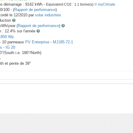
le démarrage :
9142
kWh -
Equivalent CO2 :
1.1
tonne(s)
© myClimate
0/100 - (
Rapport de performance
)
ordé le
12/2010
par
solar indusrties
duction
Wh/year (
Rapport de performance
)
m : 12.4
% sur l'année
1850
Wp
 -
10
panneaux
PV Enterprise
-
MJ185-72-1
us
-
IG 20
0
°/South i.e.
180
°/North)
%
th et pente de
39
°