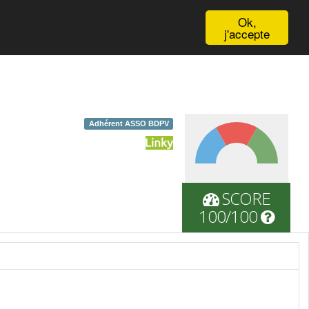
English
Ok,
j'accepte
Adhérent ASSO BDPV
SCORE
100/100