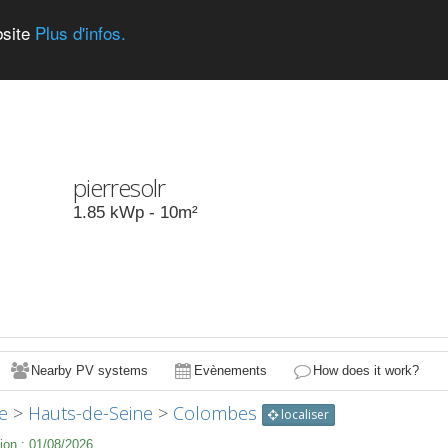
bsite
Plus d'infos.
pierresolr
1.85
kWp -
10
m²
Nearby PV systems
Evènements
How does it work?
e
>
Hauts-de-Seine
>
Colombes
localiser
ion :
01/08/2026