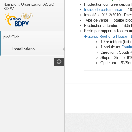
Non profit Organization ASSO
Production cumulée depuis 
BDPV
Indice de performance :
: 10
Installé le 01/12/2010 -
Racc
Type de vente :
Totalité pro
Production attendue :
1805
k
Perte par rapport à l'optimu
Zone:
Roof of a House
-
profilGlob
10
m²
intégré (toit)
1
onduleurs
Froni
installations
Direction :
South
(
Slope :
05
° i.e.
9
Optimum :
-5
°/Sou
<