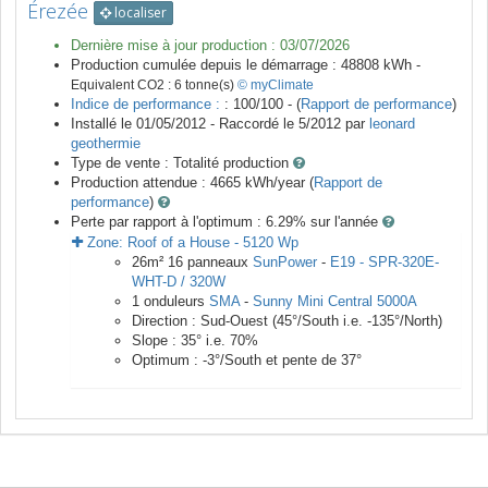
Érezée
localiser
Dernière mise à jour production :
03/07/2026
Production cumulée depuis le démarrage :
48808
kWh -
Equivalent CO2 :
6
tonne(s)
© myClimate
Indice de performance :
: 100/100 - (
Rapport de performance
)
Installé le 01/05/2012 -
Raccordé le
5/2012
par
leonard
geothermie
Type de vente :
Totalité production
Production attendue :
4665
kWh/year (
Rapport de
performance
)
Perte par rapport à l'optimum : 6.29
% sur l'année
Zone:
Roof of a House
-
5120
Wp
26
m²
16
panneaux
SunPower
-
E19 - SPR-320E-
WHT-D / 320W
1
onduleurs
SMA
-
Sunny Mini Central 5000A
Direction :
Sud-Ouest
(
45
°/South i.e.
-135
°/North)
Slope :
35
° i.e.
70
%
Optimum :
-3
°/South et pente de
37
°