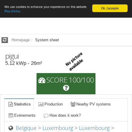
We use cookies to enhance your experience on this website
English
Ok, j'accepte
Plus d'infos.
Homepage
System sheet
pigui
5.12
kWp -
26
m²
SCORE 100/100
Statistics
Production
Nearby PV systems
Evènements
How does it work?
Belgique
>
Luxembourg
>
Luxembourg
>