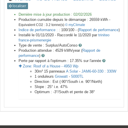
localiser
Dernière mise à jour production :
02/02/2026
Production cumulée depuis le démarrage :
26559
kWh -
Equivalent CO2 :
3.2
tonne(s)
© myClimate
Indice de performance :
: 100/100 - (
Rapport de performance
)
Installé le 01/11/2020 -
Raccordé le
11/2020
par
triniteo
france-prismenergie
Type de vente :
Surplus/AutoConso
Production attendue :
4529
kWh/year (
Rapport de
performance
)
Perte par rapport à l'optimum : 17.35
% sur l'année
Zone:
Roof of a House
-
4950
Wp
30
m²
15
panneaux
A Solar
-
JAM6-60-330 : 330W
1
onduleurs
Growatt
-
5000TL
Direction :
Est
(
-90
°/South i.e.
90
°/North)
Slope :
25
° i.e.
47
%
Optimum :
-3
°/South et pente de
38
°