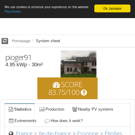
We use cookies to enhance your experience on this website
English
Ok, j'accepte
Plus d'infos.
Homepage
System sheet
pioger91
4.95
kWp -
30
m²
SCORE
83.75/100
Statistics
Production
Nearby PV systems
Evènements
How does it work?
France
>
Ile-de-France
>
Essonne
>
Étiolles