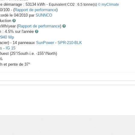
le démarrage :
53134
kWh -
Equivalent CO2 :
6.5
tonne(s)
© myClimate
0/100 - (
Rapport de performance
)
ordé le
04/2010
par
SUNNCO
duction
Wh/year (
Rapport de performance
)
m : 4.5
% sur l'année
2940
Wp
acier) -
14
panneaux
SunPower
-
SPR-210-BLK
us
-
IG 15
Ouest
(
25
°/South i.e.
-155
°/North)
%
th et pente de
37
°