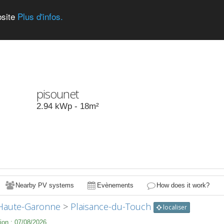
bsite
Plus d'infos.
pisounet
2.94
kWp -
18
m²
Nearby PV systems
Evènements
How does it work?
Haute-Garonne
>
Plaisance-du-Touch
localiser
ion :
07/08/2026