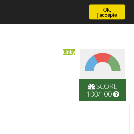
English
Ok,
j'accepte
SCORE
100/100