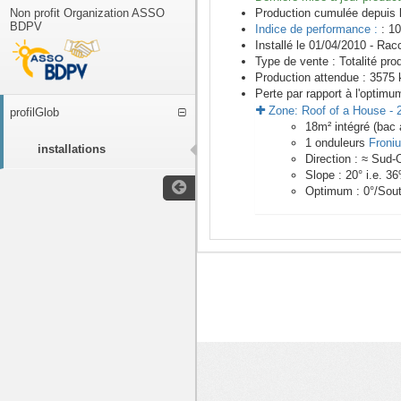
Non profit Organization ASSO
Production cumulée depuis 
BDPV
Indice de performance :
: 10
Installé le 01/04/2010 -
Racc
Type de vente :
Totalité pro
Production attendue :
3575
k
Perte par rapport à l'optimu
Zone:
Roof of a House
-
profilGlob
18
m²
intégré (bac 
1
onduleurs
Froni
installations
Direction :
≈ Sud-
Slope :
20
° i.e.
36
Optimum :
0
°/Sou
<