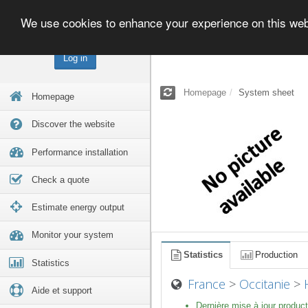
We use cookies to enhance your experience on this we
Log in
Homepage
System sheet
Homepage
Discover the website
Performance installation
Check a quote
Estimate energy output
Monitor your system
Statistics
Production
Statistics
France
>
Occitanie
>
Aide et support
Dernière mise à jour product