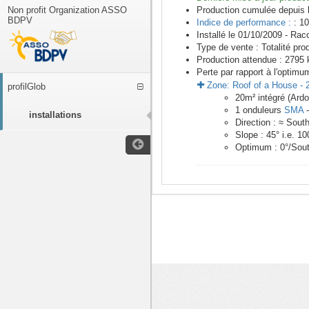
Non profit Organization ASSO
Production cumulée depuis 
BDPV
Indice de performance :
: 10
Installé le 01/10/2009 -
Racc
Type de vente :
Totalité pro
Production attendue :
2795
k
Perte par rapport à l'optimu
Zone:
Roof of a House
-
profilGlob
20
m²
intégré (Ardo
1
onduleurs
SMA
installations
Direction :
≈ Sout
Slope :
45
° i.e.
10
Optimum :
0
°/Sou
<