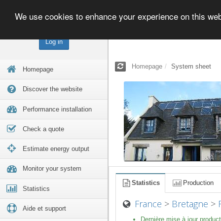
We use cookies to enhance your experience on this we
Log in
Homepage
System sheet
Homepage
Discover the website
Performance installation
Check a quote
Estimate energy output
Monitor your system
Statistics
Production
Statistics
France
>
Bretagne
>
Aide et support
Dernière mise à jour product