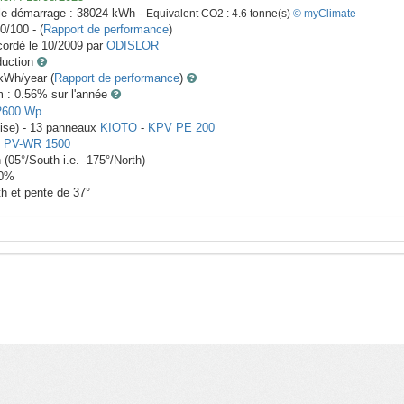
le démarrage :
38024
kWh -
Equivalent CO2 :
4.6
tonne(s)
© myClimate
0/100 - (
Rapport de performance
)
ordé le
10/2009
par
ODISLOR
duction
Wh/year (
Rapport de performance
)
m : 0.56
% sur l'année
2600
Wp
ise) -
13
panneaux
KIOTO
-
KPV PE 200
-
PV-WR 1500
h
(
05
°/South i.e.
-175
°/North)
0
%
th et pente de
37
°