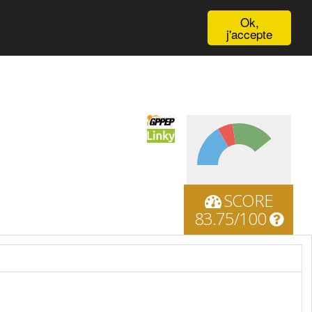
English
Ok,
j'accepte
SCORE
83.75/100