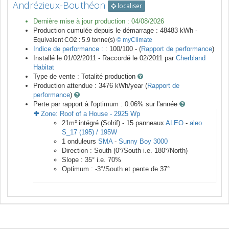
Andrézieux-Bouthéon
localiser
Dernière mise à jour production :
04/08/2026
Production cumulée depuis le démarrage :
48483
kWh -
Equivalent CO2 :
5.9
tonne(s)
© myClimate
Indice de performance :
: 100/100 - (
Rapport de performance
)
Installé le 01/02/2011 -
Raccordé le
02/2011
par
Cherbland
Habitat
Type de vente :
Totalité production
Production attendue :
3476
kWh/year (
Rapport de
performance
)
Perte par rapport à l'optimum : 0.06
% sur l'année
Zone:
Roof of a House
-
2925
Wp
21
m²
intégré (Solrif) -
15
panneaux
ALEO
-
aleo
S_17 (195) / 195W
1
onduleurs
SMA
-
Sunny Boy 3000
Direction :
South
(
0
°/South i.e.
180
°/North)
Slope :
35
° i.e.
70
%
Optimum :
-3
°/South et pente de
37
°