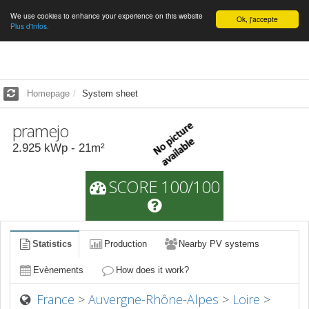
We use cookies to enhance your experience on this website
English
Ok, j'accepte
Plus d'infos.
Homepage
System sheet
pramejo
2.925
kWp -
21
m²
SCORE 100/100
Statistics
Production
Nearby PV systems
Evènements
How does it work?
France
>
Auvergne-Rhône-Alpes
>
Loire
>