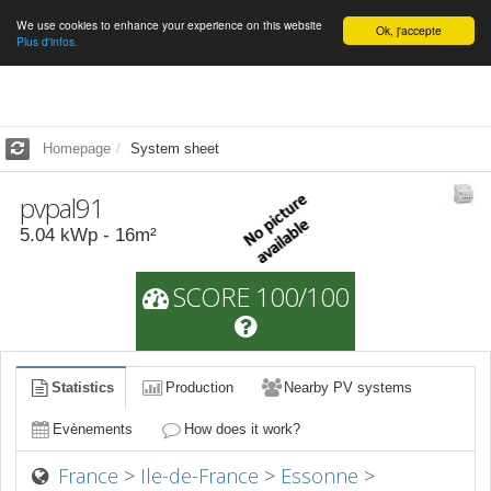
We use cookies to enhance your experience on this website
English
Ok, j'accepte
Plus d'infos.
Homepage
System sheet
pvpal91
5.04
kWp -
16
m²
SCORE 100/100
Statistics
Production
Nearby PV systems
Evènements
How does it work?
France
>
Ile-de-France
>
Essonne
>