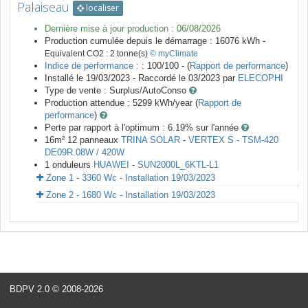
Palaiseau
localiser
Dernière mise à jour production :
06/08/2026
Production cumulée depuis le démarrage :
16076
kWh -
Equivalent CO2 :
2
tonne(s)
© myClimate
Indice de performance :
: 100/100 - (
Rapport de performance
)
Installé le 19/03/2023 -
Raccordé le
03/2023
par
ELECOPHI
Type de vente :
Surplus/AutoConso
Production attendue :
5299
kWh/year (
Rapport de
performance
)
Perte par rapport à l'optimum : 6.19
% sur l'année
16
m²
12
panneaux
TRINA SOLAR
-
VERTEX S - TSM-420
DE09R.08W / 420W
1
onduleurs
HUAWEI
-
SUN2000L_6KTL-L1
Zone 1 - 3360 Wc - Installation 19/03/2023
Zone 2 - 1680 Wc - Installation 19/03/2023
BDPV 2.0
© 2008-2026
<