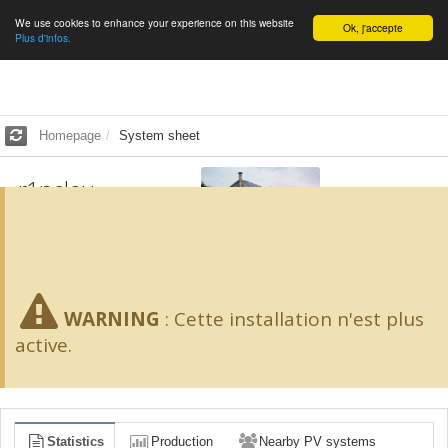
We use cookies to enhance your experience on this website
English
Ok, j'accepte
Plus d'infos.
Homepage
System sheet
r1pelou
1.44
kWp -
24
m²
SCORE 65/100
WARNING
:
Cette installation n'est plus
active.
Statistics
Production
Nearby PV systems