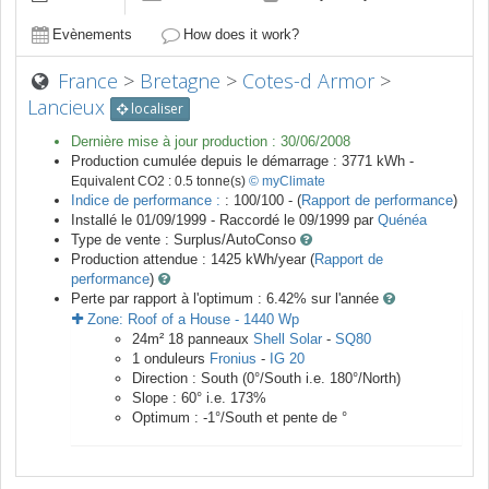
Evènements
How does it work?
France
>
Bretagne
>
Cotes-d Armor
>
Lancieux
localiser
Dernière mise à jour production :
30/06/2008
Production cumulée depuis le démarrage :
3771
kWh -
Equivalent CO2 :
0.5
tonne(s)
© myClimate
Indice de performance :
: 100/100 - (
Rapport de performance
)
Installé le 01/09/1999 -
Raccordé le
09/1999
par
Quénéa
Type de vente :
Surplus/AutoConso
Production attendue :
1425
kWh/year (
Rapport de
performance
)
Perte par rapport à l'optimum : 6.42
% sur l'année
Zone:
Roof of a House
-
1440
Wp
24
m²
18
panneaux
Shell Solar
-
SQ80
1
onduleurs
Fronius
-
IG 20
Direction :
South
(
0
°/South i.e.
180
°/North)
Slope :
60
° i.e.
173
%
Optimum :
-1
°/South et pente de
°